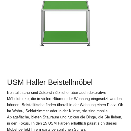
und die Lieferung von Produkten durch USM U. Schärer Söhne
AG an Endkunden in der Schweiz im Online Shop auf
www.usm.com. Durch Aufgabe einer Bestellung an USM U.
Schärer Söhne AG erklären Sie sich mit der Anwendung dieser
Verkaufs- und Lieferbedingungen auf Ihre Bestellung
einverstanden.
Abweichungen und Nebenabreden zu den jeweils gültigen
Verkaufs- und Lieferbedingungen, einschliesslich der
Abänderung dieser Bestimmung, sind nur gültig, wenn sie
schriftlich vereinbart sind.
2. Bestellvorgang
USM Haller Beistellmöbel
Alle Angebote im Online Shop auf www.usm.com sind
freibleibend. Die Bestellung eines USM Produkts gilt als Angebot
Beistelltische sind äußerst nützliche, aber auch dekorative
zum Abschluss eines Kaufvertrags gemäss diesen Verkaufs-
Möbelstücke, die in vielen Räumen der Wohnung eingesetzt werden
und Lieferbedingungen mit der USM U. Schärer Söhne AG
können. Beistelltische finden überall in der Wohnung einen Platz. Ob
(„USM“).
im Wohn-, Schlafzimmer oder in der Küche, sie sind mobile
Ablagefläche, bieten Stauraum und rücken die Dinge, die Sie lieben,
USM schickt dem Kunden nach Absendung der Bestellung eine
in den Fokus. In den 15 USM Farben erhältlich passt sich dieses
automatische Auftragsbestätigung zu, in der die Einzelheiten der
Möbel perfekt Ihrem ganz persönlichen Stil an.
Bestellung noch einmal aufgeführt werden. Der Kaufvertrag