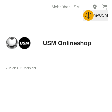
Mehr über USM
myUSM
USM Onlineshop
X
AGB
Zurück zur Übersicht
Allgemeine Verkaufs- und Lieferbedingungen für den USM
Online Shop
USM U. Schärer Söhne AG, Münsingen
1. Allgemeines
Diese Verkaufs- und Lieferbedingungen gelten für den Verkauf