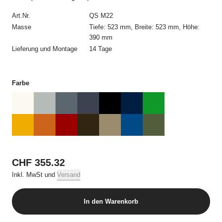
kommt erst durch die schriftliche Auftragsbestätigung von USM
Art.Nr.
QS M22
und allein mit USM zustande. Die Auftragsbestätigung bedarf
keiner Unterschrift und kann auch elektronisch übermittelt
Masse
Tiefe: 523 mm, Breite: 523 mm, Höhe:
werden.
390 mm
Lieferung und Montage
14 Tage
3. Preise und Versandkosten
Alle Preise beinhalten die jeweilige geltende Mehrwertsteuer
Farbe
und, sofern nicht anders erwähnt, die Kosten für die Lieferung.
4. Zahlungsbedingungen
Alle Bestellungen müssen vor Auslieferung per Kreditkarte
bezahlt werden.
5. Lieferung
CHF 355.32
Die Lieferung erfolgt an die vom Besteller angegebene
Inkl. MwSt und
Versand
Lieferadresse in der Schweiz. Angaben im Online Shop zu
Verfügbarkeit und Lieferfristen stellen keine verbindlichen oder
garantierten Liefertermine dar. Lieferverzögerungen berechtigen
In den Warenkorb
weder zur Annahmeverweigerung noch zur Geltendmachung
von Schadenersatz. Ein Rücktrittsrecht besteht nur, wenn USM