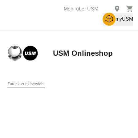
Mehr über USM
myUSM
USM Onlineshop
X
AGB
Zurück zur Übersicht
Allgemeine Verkaufs- und Lieferbedingungen für den USM
Online Shop
USM U. Schärer Söhne AG, Münsingen
1. Allgemeines
Diese Verkaufs- und Lieferbedingungen gelten für den Verkauf