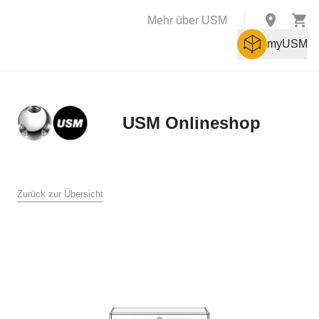
Mehr über USM
myUSM
USM Onlineshop
X
AGB
Zurück zur Übersicht
Allgemeine Verkaufs- und Lieferbedingungen für den USM
Online Shop
USM U. Schärer Söhne AG, Münsingen
1. Allgemeines
Diese Verkaufs- und Lieferbedingungen gelten für den Verkauf