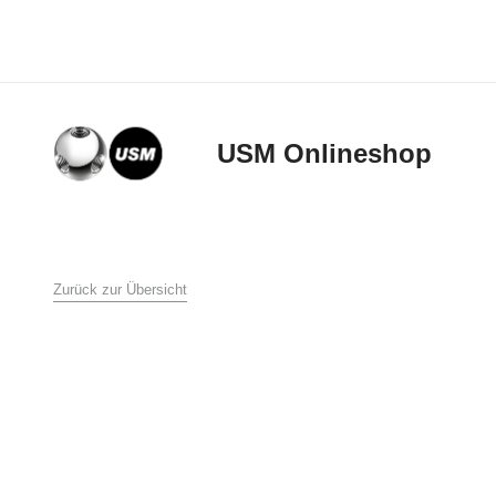
USM Onlineshop
AGB
Zurück zur Übersicht
Allgemeine Verkaufs-
USM U. Schärer Söhn
1. Allgemeines
Diese Verkaufs- und L
Schärer Söhne AG an 