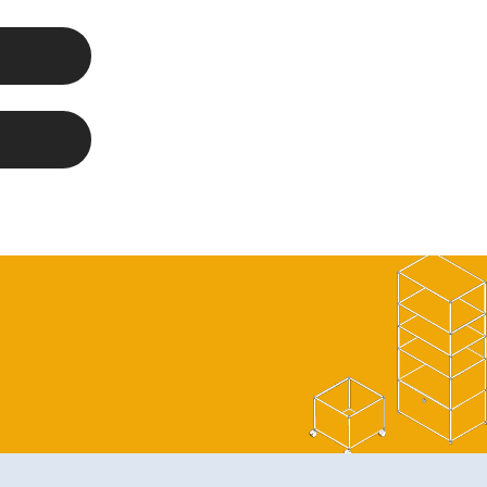
r über.
 für diese
ferungen,
 die bei
gen nach
s
ten Teile
ng oder
der bei