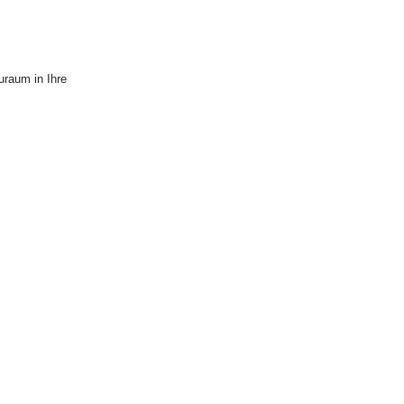
uraum in Ihre
nline Shop
fer
ert, um den
ngangstür,
ihm
sener Frist