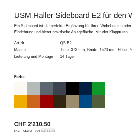
4. Zahlungsbed
USM Haller Sideboard E2 für den
Alle Bestellungen müs
Ein Sideboard ist die perfekte Ergänzung für Ihren Wohnbereich oder 
Einrichtung und bietet praktische Ablagefläche. Mit vier Klapptüren.
5. Lieferung
Art.Nr.
QS E2
Die Lieferung erfolgt
Masse
Tiefe: 373 mm, Breite: 1523 mm, Höhe: 
zu Verfügbarkeit und L
Lieferung und Montage
14 Tage
Lieferverzögerungen 
Schadenersatz. Ein Rü
Teillieferungen sind 
zumutbar sind.
Farbe
Der Besteller wird vo
genauen Lieferzeitpu
Soweit eine Lieferung 
Haustür oder den Trep
angegebenen Lieferadr
CHF 2'210.50
angekündigt wurde, trä
Inkl. MwSt und
Versand