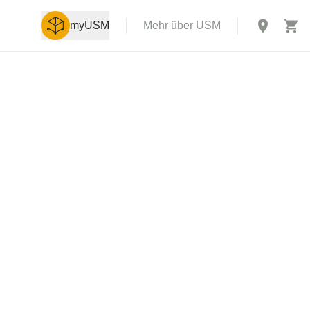
myUSM
Mehr über USM
X
rch USM U.
 einer