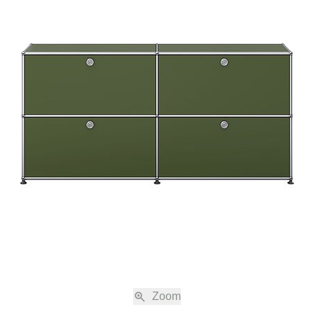
 Schärer Söhne AG erklären Sie sich mit der Anwendung dieser Verkaufs- un
 Ihre Bestellung einverstanden.
nabreden zu den jeweils gültigen Verkaufs- und Lieferbedingungen, einschli
immung, sind nur gültig, wenn sie schriftlich vereinbart sind.
ng
ne Shop auf www.usm.com sind freibleibend. Die Bestellung eines USM Produk
s eines Kaufvertrags gemäss diesen Verkaufs- und Lieferbedingungen mit 
USM“).
en nach Absendung der Bestellung eine automatische Auftragsbestätigung z
Bestellung noch einmal aufgeführt werden. Der Kaufvertrag kommt erst durch d
bestätigung von USM und allein mit USM zustande. Die Auftragsbestätigung be
 auch elektronisch übermittelt werden.
ersandkosten
 die jeweilige geltende Mehrwertsteuer und, sofern nicht anders erwähnt, die 
Zoom