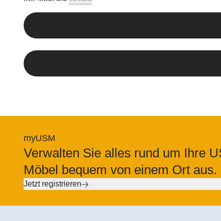
6. Übergang vo
Nutzen und Gefahr geh
Jedes gelieferte Prod
7. Gewährleistu
Die Gewährleistungsfr
Mängel Gewähr unter 
Die USM Produkte sind
Fehlmengen und Mängel
myUSM
üblicher Sorgfalt nic
Verwalten Sie alles rund um Ihre 
Entdeckung schriftlic
Möbel bequem von einem Ort aus.
genehmigt und sämtli
Jetzt registrieren
Bei Mängeln wird USM
diese durch mängelfre
Nachbesserung trotz a
einem wesentlichen M