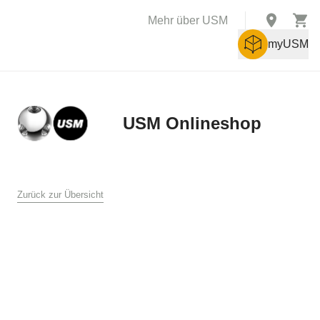
Mehr über USM
myUSM
USM Onlineshop
X
AGB
Zurück zur Übersicht
Allgemeine Verkaufs- und Lieferbedingungen für den USM
Online Shop
USM U. Schärer Söhne AG, Münsingen
1. Allgemeines
Diese Verkaufs- und Lieferbedingungen gelten für den Verkauf