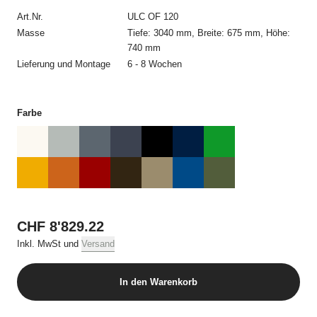
kommt erst durch die schriftliche Auftragsbestätigung von USM
Art.Nr.
ULC OF 120
und allein mit USM zustande. Die Auftragsbestätigung bedarf
keiner Unterschrift und kann auch elektronisch übermittelt
Masse
Tiefe: 3040 mm, Breite: 675 mm, Höhe:
werden.
740 mm
Lieferung und Montage
6 - 8 Wochen
3. Preise und Versandkosten
Alle Preise beinhalten die jeweilige geltende Mehrwertsteuer
Farbe
und, sofern nicht anders erwähnt, die Kosten für die Lieferung.
4. Zahlungsbedingungen
Alle Bestellungen müssen vor Auslieferung per Kreditkarte
bezahlt werden.
5. Lieferung
CHF 8'829.22
Die Lieferung erfolgt an die vom Besteller angegebene
Inkl. MwSt und
Versand
Lieferadresse in der Schweiz. Angaben im Online Shop zu
Verfügbarkeit und Lieferfristen stellen keine verbindlichen oder
garantierten Liefertermine dar. Lieferverzögerungen berechtigen
In den Warenkorb
weder zur Annahmeverweigerung noch zur Geltendmachung
von Schadenersatz. Ein Rücktrittsrecht besteht nur, wenn USM