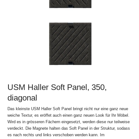
und die Lieferung von Produkten durch USM U. Schärer Söhne
AG an Endkunden in der Schweiz im Online Shop auf
www.usm.com. Durch Aufgabe einer Bestellung an USM U.
Schärer Söhne AG erklären Sie sich mit der Anwendung dieser
Verkaufs- und Lieferbedingungen auf Ihre Bestellung
einverstanden.
Abweichungen und Nebenabreden zu den jeweils gültigen
Verkaufs- und Lieferbedingungen, einschliesslich der
Abänderung dieser Bestimmung, sind nur gültig, wenn sie
schriftlich vereinbart sind.
2. Bestellvorgang
USM Haller Soft Panel, 350,
Alle Angebote im Online Shop auf www.usm.com sind
freibleibend. Die Bestellung eines USM Produkts gilt als Angebot
diagonal
zum Abschluss eines Kaufvertrags gemäss diesen Verkaufs-
und Lieferbedingungen mit der USM U. Schärer Söhne AG
Das kleinste USM Haller Soft Panel bringt nicht nur eine ganz neue
(„USM“).
weiche Textur, es eröffet auch einen ganz neuen Look für Ihr Möbel.
Wird es in grösseren Fächern eingesetzt, werden diese nur teilweise
USM schickt dem Kunden nach Absendung der Bestellung eine
verdeckt. Die Magnete halten das Soft Panel in der Struktur, sodass
automatische Auftragsbestätigung zu, in der die Einzelheiten der
es nach rechts und links verschoben werden kann. Im
Bestellung noch einmal aufgeführt werden. Der Kaufvertrag