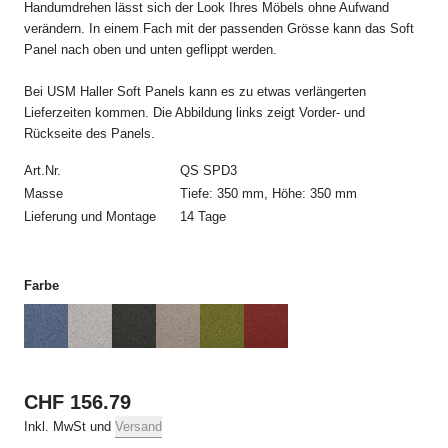
Handumdrehen lässt sich der Look Ihres Möbels ohne Aufwand
kommt erst durch die schriftliche Auftragsbestätigung von USM
verändern. In einem Fach mit der passenden Grösse kann das Soft
und allein mit USM zustande. Die Auftragsbestätigung bedarf
Panel nach oben und unten geflippt werden.
keiner Unterschrift und kann auch elektronisch übermittelt
werden.
Bei USM Haller Soft Panels kann es zu etwas verlängerten
Lieferzeiten kommen. Die Abbildung links zeigt Vorder- und
3. Preise und Versandkosten
Rückseite des Panels.
Alle Preise beinhalten die jeweilige geltende Mehrwertsteuer
und, sofern nicht anders erwähnt, die Kosten für die Lieferung.
Art.Nr.
QS SPD3
Masse
Tiefe: 350 mm, Höhe: 350 mm
4. Zahlungsbedingungen
Lieferung und Montage
14 Tage
Alle Bestellungen müssen vor Auslieferung per Kreditkarte
bezahlt werden.
Farbe
5. Lieferung
Die Lieferung erfolgt an die vom Besteller angegebene
Lieferadresse in der Schweiz. Angaben im Online Shop zu
Verfügbarkeit und Lieferfristen stellen keine verbindlichen oder
CHF 156.79
garantierten Liefertermine dar. Lieferverzögerungen berechtigen
weder zur Annahmeverweigerung noch zur Geltendmachung
Inkl. MwSt und
Versand
von Schadenersatz. Ein Rücktrittsrecht besteht nur, wenn USM