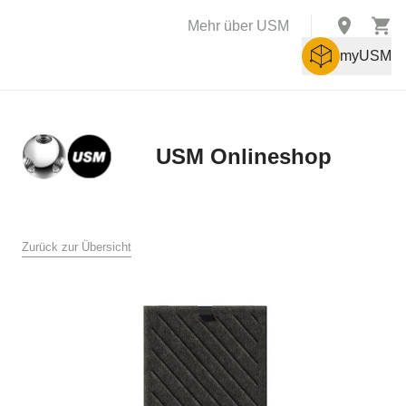
Mehr über USM
myUSM
USM Onlineshop
X
AGB
Zurück zur Übersicht
Allgemeine Verkaufs- und Lieferbedingungen für den USM
Online Shop
USM U. Schärer Söhne AG, Münsingen
1. Allgemeines
Diese Verkaufs- und Lieferbedingungen gelten für den Verkauf