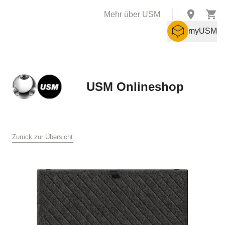
Mehr über USM
myUSM
USM Onlineshop
X
AGB
Zurück zur Übersicht
Allgemeine Verkaufs- und Lieferbedingungen für den USM
Online Shop
USM U. Schärer Söhne AG, Münsingen
1. Allgemeines
Diese Verkaufs- und Lieferbedingungen gelten für den Verkauf