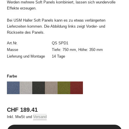
Werden mehrere Soft Panels kombiniert, lassen sich wundervolle
kommt erst durch die schriftliche Auftragsbestätigung von USM
Effekte erzeugen.
und allein mit USM zustande. Die Auftragsbestätigung bedarf
keiner Unterschrift und kann auch elektronisch übermittelt
werden.
Bei USM Haller Soft Panels kann es zu etwas verlängerten
Lieferzeiten kommen. Die Abbildung links zeigt Vorder- und
3. Preise und Versandkosten
Rückseite des Panels.
Alle Preise beinhalten die jeweilige geltende Mehrwertsteuer
Art.Nr.
QS SPD1
und, sofern nicht anders erwähnt, die Kosten für die Lieferung.
Masse
Tiefe: 750 mm, Höhe: 350 mm
Lieferung und Montage
14 Tage
4. Zahlungsbedingungen
Alle Bestellungen müssen vor Auslieferung per Kreditkarte
Farbe
bezahlt werden.
5. Lieferung
Die Lieferung erfolgt an die vom Besteller angegebene
Lieferadresse in der Schweiz. Angaben im Online Shop zu
CHF 189.41
Verfügbarkeit und Lieferfristen stellen keine verbindlichen oder
garantierten Liefertermine dar. Lieferverzögerungen berechtigen
Inkl. MwSt und
Versand
weder zur Annahmeverweigerung noch zur Geltendmachung
von Schadenersatz. Ein Rücktrittsrecht besteht nur, wenn USM