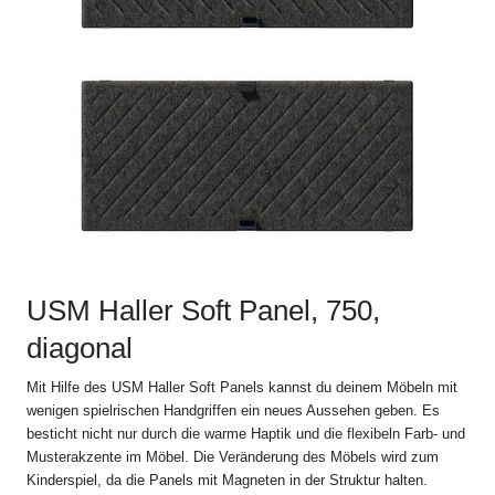
und die Lieferung von Produkten durch USM U. Schärer Söhne
AG an Endkunden in der Schweiz im Online Shop auf
www.usm.com. Durch Aufgabe einer Bestellung an USM U.
Schärer Söhne AG erklären Sie sich mit der Anwendung dieser
Verkaufs- und Lieferbedingungen auf Ihre Bestellung
einverstanden.
Abweichungen und Nebenabreden zu den jeweils gültigen
Verkaufs- und Lieferbedingungen, einschliesslich der
Abänderung dieser Bestimmung, sind nur gültig, wenn sie
schriftlich vereinbart sind.
2. Bestellvorgang
USM Haller Soft Panel, 750,
Alle Angebote im Online Shop auf www.usm.com sind
freibleibend. Die Bestellung eines USM Produkts gilt als Angebot
diagonal
zum Abschluss eines Kaufvertrags gemäss diesen Verkaufs-
und Lieferbedingungen mit der USM U. Schärer Söhne AG
Mit Hilfe des USM Haller Soft Panels kannst du deinem Möbeln mit
(„USM“).
wenigen spielrischen Handgriffen ein neues Aussehen geben. Es
besticht nicht nur durch die warme Haptik und die flexibeln Farb- und
USM schickt dem Kunden nach Absendung der Bestellung eine
Musterakzente im Möbel. Die Veränderung des Möbels wird zum
automatische Auftragsbestätigung zu, in der die Einzelheiten der
Kinderspiel, da die Panels mit Magneten in der Struktur halten.
Bestellung noch einmal aufgeführt werden. Der Kaufvertrag