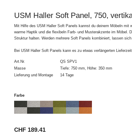
4. Zahlungsbed
USM Haller Soft Panel, 750, vertika
Alle Bestellungen müs
Mit Hilfe des USM Haller Soft Panels kannst du deinem Möbeln mit w
5. Lieferung
warme Haptik und die flexibeln Farb- und Musterakzente im Möbel. D
Struktur halten. Werden mehrere Soft Panels kombiniert, lassen sich
Die Lieferung erfolgt
zu Verfügbarkeit und L
Bei USM Haller Soft Panels kann es zu etwas verlängerten Lieferzei
Lieferverzögerungen 
Schadenersatz. Ein Rü
Art.Nr.
QS SPV1
Teillieferungen sind 
Masse
Tiefe: 750 mm, Höhe: 350 mm
zumutbar sind.
Lieferung und Montage
14 Tage
Der Besteller wird vo
genauen Lieferzeitpu
Farbe
Soweit eine Lieferung 
Haustür oder den Trep
angegebenen Lieferadr
angekündigt wurde, trä
CHF 189.41