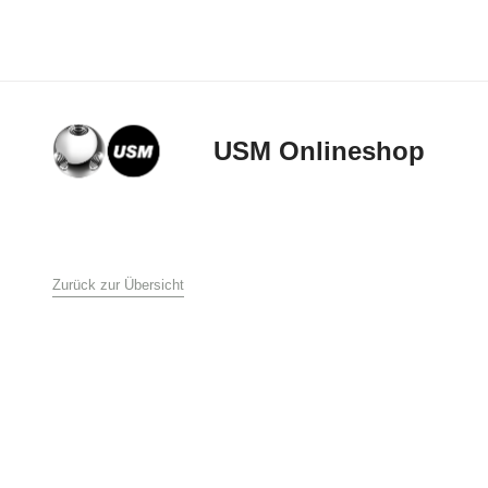
USM Onlineshop
AGB
Zurück zur Übersicht
Allgemeine Verkaufs-
USM U. Schärer Söhn
1. Allgemeines
Diese Verkaufs- und L
Schärer Söhne AG an 