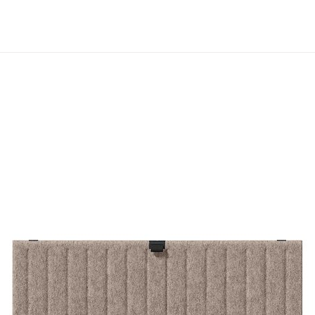
 und Lieferbedingungen für den USM Online Shop
e AG, Münsingen
ieferbedingungen gelten für den Verkauf und die Lieferung von Produkten du
Endkunden in der Schweiz im Online Shop auf www.usm.com. Durch Aufgabe