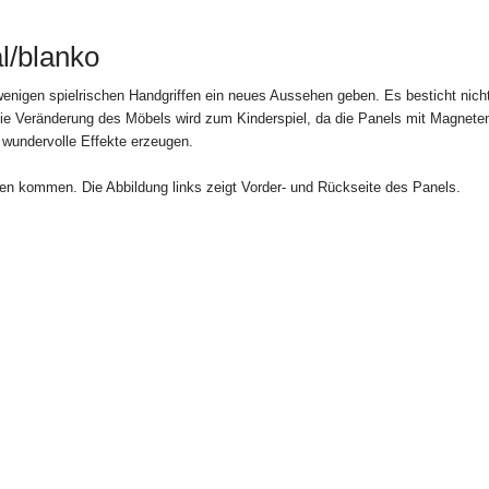
ingungen
l/blanko
sen vor Auslieferung per Kreditkarte bezahlt werden.
enigen spielrischen Handgriffen ein neues Aussehen geben. Es besticht nicht
ie Veränderung des Möbels wird zum Kinderspiel, da die Panels mit Magneten
 wundervolle Effekte erzeugen.
 an die vom Besteller angegebene Lieferadresse in der Schweiz. Angaben im O
ieferfristen stellen keine verbindlichen oder garantierten Liefertermine dar.
ten kommen. Die Abbildung links zeigt Vorder- und Rückseite des Panels.
berechtigen weder zur Annahmeverweigerung noch zur Geltendmachung von
cktrittsrecht besteht nur, wenn USM die Lieferverzögerung zu vertreten hat.
zulässig und berechtigen nicht zur Annahmeverweigerung, wenn sie für den Käu
n USM oder einem von USM beauftragten Dritten vor der Auslieferung kontakti
nkt abzusprechen.
an den Besteller nicht möglich ist, weil die gelieferte Ware nicht durch die Ei
penaufgang des Bestellers passt oder weil der Besteller nicht unter der von 
esse angetroffen wird, obwohl der Lieferzeitpunkt dem Besteller mit angemes
gt der Besteller die Kosten für die erfolglose Anlieferung.