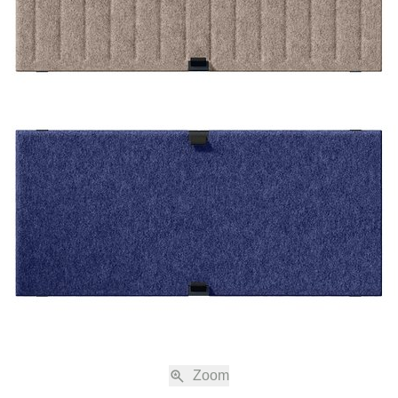
 Schärer Söhne AG erklären Sie sich mit der Anwendung dieser Verkaufs- un
 Ihre Bestellung einverstanden.
nabreden zu den jeweils gültigen Verkaufs- und Lieferbedingungen, einschli
immung, sind nur gültig, wenn sie schriftlich vereinbart sind.
ng
ne Shop auf www.usm.com sind freibleibend. Die Bestellung eines USM Produk
s eines Kaufvertrags gemäss diesen Verkaufs- und Lieferbedingungen mit 
USM“).
en nach Absendung der Bestellung eine automatische Auftragsbestätigung z
Bestellung noch einmal aufgeführt werden. Der Kaufvertrag kommt erst durch d
bestätigung von USM und allein mit USM zustande. Die Auftragsbestätigung be
 auch elektronisch übermittelt werden.
ersandkosten
 die jeweilige geltende Mehrwertsteuer und, sofern nicht anders erwähnt, die 
Zoom