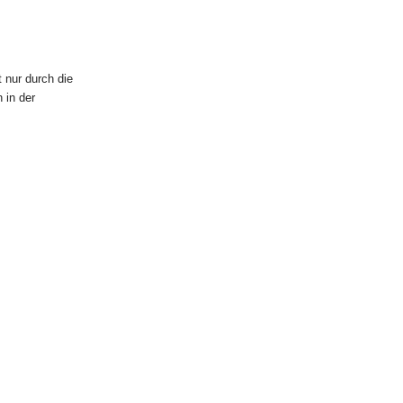
 nur durch die
 in der
nline Shop
fer
ert, um den
ngangstür,
ihm
sener Frist