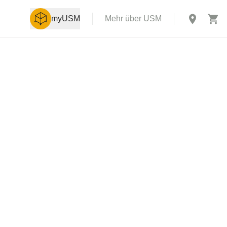
myUSM
Mehr über USM
X
rch USM U.
 einer