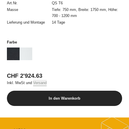
Art.Nr.
QS T6
und allein mit USM zustande. Die Auftragsbestätigung bedarf
Masse
Tiefe: 750 mm, Breite: 1750 mm, Höhe:
keiner Unterschrift und kann auch elektronisch übermittelt
700 - 1200 mm
werden.
Lieferung und Montage
14 Tage
3. Preise und Versandkosten
Alle Preise beinhalten die jeweilige geltende Mehrwertsteuer
Farbe
und, sofern nicht anders erwähnt, die Kosten für die Lieferung.
4. Zahlungsbedingungen
Alle Bestellungen müssen vor Auslieferung per Kreditkarte
bezahlt werden.
CHF 2'924.63
Inkl. MwSt und
Versand
5. Lieferung
Die Lieferung erfolgt an die vom Besteller angegebene
In den Warenkorb
Lieferadresse in der Schweiz. Angaben im Online Shop zu
Verfügbarkeit und Lieferfristen stellen keine verbindlichen oder
garantierten Liefertermine dar. Lieferverzögerungen berechtigen
weder zur Annahmeverweigerung noch zur Geltendmachung
von Schadenersatz. Ein Rücktrittsrecht besteht nur, wenn USM
die Lieferverzögerung zu vertreten hat. Teillieferungen sind