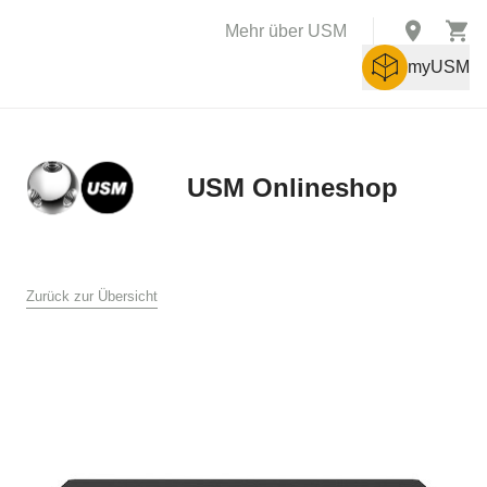
Mehr über USM
myUSM
USM Onlineshop
X
AGB
Zurück zur Übersicht
Allgemeine Verkaufs- und Lieferbedingungen für den USM
Online Shop
USM U. Schärer Söhne AG, Münsingen
1. Allgemeines
Diese Verkaufs- und Lieferbedingungen gelten für den Verkauf
und die Lieferung von Produkten durch USM U. Schärer Söhne