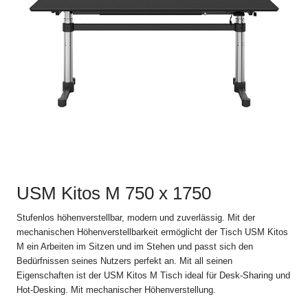
AG an Endkunden in der Schweiz im Online Shop auf
www.usm.com. Durch Aufgabe einer Bestellung an USM U.
Schärer Söhne AG erklären Sie sich mit der Anwendung dieser
Verkaufs- und Lieferbedingungen auf Ihre Bestellung
einverstanden.
Abweichungen und Nebenabreden zu den jeweils gültigen
Verkaufs- und Lieferbedingungen, einschliesslich der
Abänderung dieser Bestimmung, sind nur gültig, wenn sie
schriftlich vereinbart sind.
2. Bestellvorgang
Alle Angebote im Online Shop auf www.usm.com sind
USM Kitos M 750 x 1750
freibleibend. Die Bestellung eines USM Produkts gilt als Angebot
zum Abschluss eines Kaufvertrags gemäss diesen Verkaufs-
Stufenlos höhenverstellbar, modern und zuverlässig. Mit der
und Lieferbedingungen mit der USM U. Schärer Söhne AG
mechanischen Höhenverstellbarkeit ermöglicht der Tisch USM Kitos
(„USM“).
M ein Arbeiten im Sitzen und im Stehen und passt sich den
Bedürfnissen seines Nutzers perfekt an. Mit all seinen
USM schickt dem Kunden nach Absendung der Bestellung eine
Eigenschaften ist der USM Kitos M Tisch ideal für Desk-Sharing und
automatische Auftragsbestätigung zu, in der die Einzelheiten der
Hot-Desking. Mit mechanischer Höhenverstellung.
Bestellung noch einmal aufgeführt werden. Der Kaufvertrag
kommt erst durch die schriftliche Auftragsbestätigung von USM