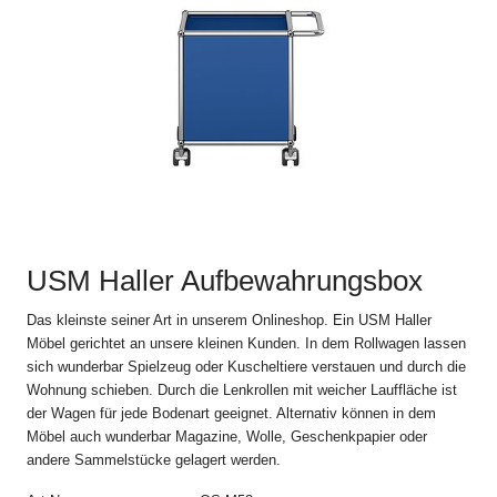
einverstanden.
Abweichungen und Nebenabreden zu den jeweils gültigen
Verkaufs- und Lieferbedingungen, einschliesslich der
Abänderung dieser Bestimmung, sind nur gültig, wenn sie
schriftlich vereinbart sind.
2. Bestellvorgang
Alle Angebote im Online Shop auf www.usm.com sind
freibleibend. Die Bestellung eines USM Produkts gilt als Angebot
zum Abschluss eines Kaufvertrags gemäss diesen Verkaufs-
USM Haller Aufbewahrungsbox
und Lieferbedingungen mit der USM U. Schärer Söhne GmbH
(„USM“).
Das kleinste seiner Art in unserem Onlineshop. Ein USM Haller
Möbel gerichtet an unsere kleinen Kunden. In dem Rollwagen lassen
USM schickt dem Kunden nach Absendung der Bestellung eine
sich wunderbar Spielzeug oder Kuscheltiere verstauen und durch die
automatische Auftragsbestätigung zu, in der die Einzelheiten der
Wohnung schieben. Durch die Lenkrollen mit weicher Lauffläche ist
Bestellung noch einmal aufgeführt werden. Der Kaufvertrag
der Wagen für jede Bodenart geeignet. Alternativ können in dem
kommt erst durch die schriftliche Auftragsbestätigung von USM
Möbel auch wunderbar Magazine, Wolle, Geschenkpapier oder
und allein mit USM zustande. Die Auftragsbestätigung bedarf
andere Sammelstücke gelagert werden.
keiner Unterschrift und kann auch elektronisch übermittelt
werden.