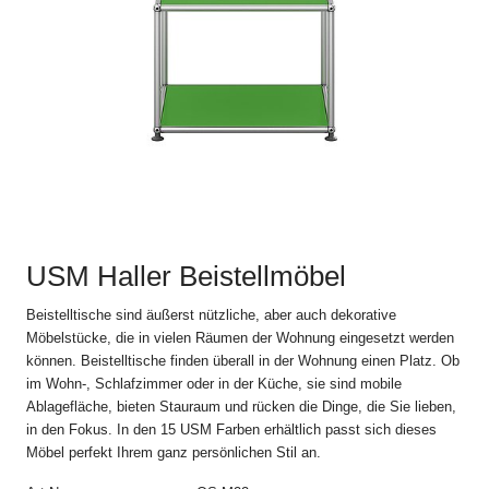
dieser Verkaufs- und Lieferbedingungen auf Ihre Bestellung
einverstanden.
Abweichungen und Nebenabreden zu den jeweils gültigen
Verkaufs- und Lieferbedingungen, einschliesslich der
Abänderung dieser Bestimmung, sind nur gültig, wenn sie
schriftlich vereinbart sind.
2. Bestellvorgang
Alle Angebote im Online Shop auf www.usm.com sind
freibleibend. Die Bestellung eines USM Produkts gilt als Angebot
USM Haller Beistellmöbel
zum Abschluss eines Kaufvertrags gemäss diesen Verkaufs-
und Lieferbedingungen mit der USM U. Schärer Söhne GmbH
Beistelltische sind äußerst nützliche, aber auch dekorative
(„USM“).
Möbelstücke, die in vielen Räumen der Wohnung eingesetzt werden
können. Beistelltische finden überall in der Wohnung einen Platz. Ob
USM schickt dem Kunden nach Absendung der Bestellung eine
im Wohn-, Schlafzimmer oder in der Küche, sie sind mobile
automatische Auftragsbestätigung zu, in der die Einzelheiten der
Bestellung noch einmal aufgeführt werden. Der Kaufvertrag
Ablagefläche, bieten Stauraum und rücken die Dinge, die Sie lieben,
kommt erst durch die schriftliche Auftragsbestätigung von USM
in den Fokus. In den 15 USM Farben erhältlich passt sich dieses
und allein mit USM zustande. Die Auftragsbestätigung bedarf
Möbel perfekt Ihrem ganz persönlichen Stil an.
keiner Unterschrift und kann auch elektronisch übermittelt
werden.