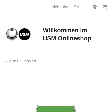
Mehr über USM
Willkommen im
USM Onlineshop
X
AGB
Zurück zur Übersicht
USM U. Schärer Söhne GmbH, Bühl
1. Allgemeines
Diese Verkaufs- und Lieferbedingungen gelten für den Verkauf
und die Lieferung von Produkten durch USM U. Schärer Söhne
GmbH an Endkunden in Deutschland im Online Shop auf
www.usm.com. Durch Aufgabe einer Bestellung an USM U.
Schärer Söhne GmbH erklären Sie sich mit der Anwendung