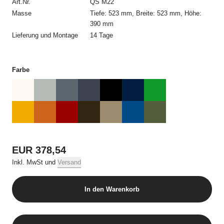
Art.Nr.
QS M22
Masse
Tiefe: 523 mm, Breite: 523 mm, Höhe:
Änderungen nach Zugang der Auftragsbestätigung sind nur mit
390 mm
schriftlicher oder elektronisch übermittelter Zustimmung von
Lieferung und Montage
14 Tage
USM möglich. Die Angebote im Online Shop werden nur in
haushaltsüblichen Mengen pro einzelne Bestellung und pro
Produkt bei mehreren Bestellungen verkauft.
Farbe
3. Widerrufsbelehrung
Dem Kunden steht ein Widerrufsrecht gemäß folgender
Widerrufsbelehrung nach EGBGB Anlage 1 zu Art. 246a §1 Abs.
2 Satz 2 zu:
***Widerrufsbelehrung***
EUR 378,54
Inkl. MwSt und
Versand
Widerrufsrecht
Sie habe das Recht, binnen vierzehn Tagen ohne Angabe von
In den Warenkorb
Gründen diesen Vertrag zu widerrufen.
Das Widerrufsfrist beträgt vierzehn Tage ab dem Tag, an dem