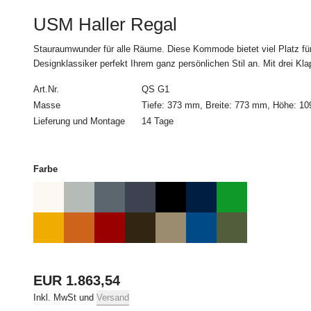
Dem Kunden steht ein
USM Haller Regal
§1 Abs. 2 Satz 2 zu:
Stauraumwunder für alle Räume. Diese Kommode bietet viel Platz für Di
***Widerrufsbelehrung
Designklassiker perfekt Ihrem ganz persönlichen Stil an. Mit drei Kla
Widerrufsrecht
Art.Nr.
QS G1
Masse
Tiefe: 373 mm, Breite: 773 mm, Höhe: 1
Sie habe das Recht, 
Lieferung und Montage
14 Tage
Das Widerrufsfrist be
nicht Beförderer ist,
Farbe
müssen Sie uns mittels
Mail) über Ihren Ents
Widerrufsformular
verw
reicht es aus, dass Si
absenden.
Der Widerruf ist zu ri
EUR 1.863,54
Inkl. MwSt und
Versand
USM U. Schärer Söh