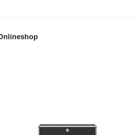
Onlineshop
ne GmbH, Bühl
ieferbedingungen gelten für den Verkauf und die Lieferung von Produkten du
an Endkunden in Deutschland im Online Shop auf www.usm.com. Durch Aufg
 Schärer Söhne GmbH erklären Sie sich mit der Anwendung dieser Verkaufs-
 Ihre Bestellung einverstanden.