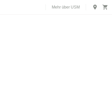
Mehr über USM
X
rch USM U.
abe einer
 und