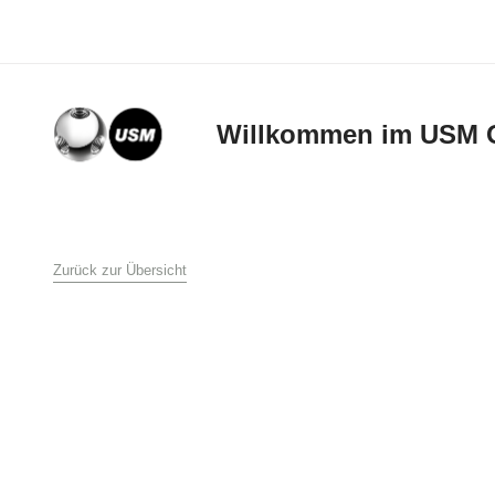
Willkommen im USM 
AGB
Zurück zur Übersicht
USM U. Schärer Söh
1. Allgemeines
Diese Verkaufs- und L
Schärer Söhne GmbH 
Bestellung an USM U.
Lieferbedingungen auf