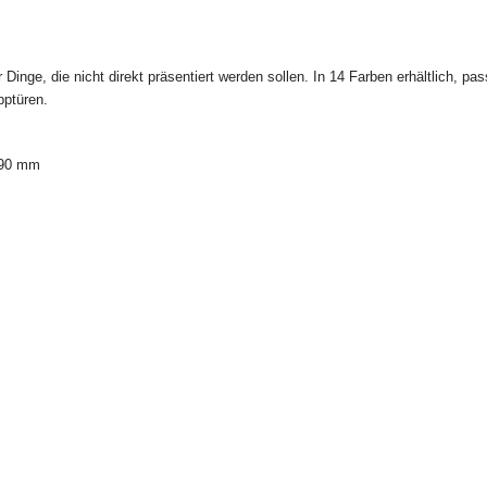
 Widerrufsrecht gemäß folgender Widerrufsbelehrung nach EGBGB Anlage 1 z
nge, die nicht direkt präsentiert werden sollen. In 14 Farben erhältlich, pas
***
pptüren.
090 mm
binnen vierzehn Tagen ohne Angabe von Gründen diesen Vertrag zu widerrufen
trägt vierzehn Tage ab dem Tag, an dem Sie oder ein von Ihnen benannter Dritt
 die letzte Ware in Besitz genommen haben bzw. hat. Um Ihr Widerrufsrecht a
 einer eindeutigen Erklärung (z.B. ein mit der Post versandter Brief, Telefax
chluss, diesen Vertrag zu widerrufen, informieren. Sie können dafür folgendes
enden, oder eine andere eindeutige Form der Erklärung. Zur Wahrung der Wide
e die Mitteilung über die Ausübung des Widerrufsrechts vor Ablauf der Widerru
chten an:
ne GmbH; Siemensstr. 4a; 77815 Bühl