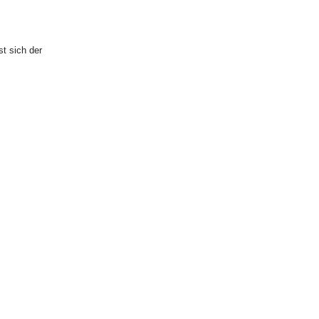
u Art. 246a
st sich der
.
er, der
uszuüben,
 oder E-
Muster-
rrufsfrist
fsfrist