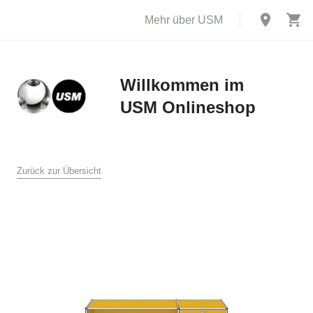
Mehr über USM
Willkommen im
USM Onlineshop
X
AGB
Zurück zur Übersicht
USM U. Schärer Söhne GmbH, Bühl
1. Allgemeines
Diese Verkaufs- und Lieferbedingungen gelten für den Verkauf
und die Lieferung von Produkten durch USM U. Schärer Söhne
GmbH an Endkunden in Deutschland im Online Shop auf
www.usm.com. Durch Aufgabe einer Bestellung an USM U.
Schärer Söhne GmbH erklären Sie sich mit der Anwendung
dieser Verkaufs- und Lieferbedingungen auf Ihre Bestellung