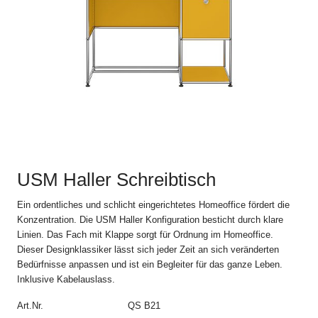
einverstanden.
Abweichungen und Nebenabreden zu den jeweils gültigen
Verkaufs- und Lieferbedingungen, einschliesslich der
Abänderung dieser Bestimmung, sind nur gültig, wenn sie
schriftlich vereinbart sind.
2. Bestellvorgang
Alle Angebote im Online Shop auf www.usm.com sind
freibleibend. Die Bestellung eines USM Produkts gilt als Angebot
zum Abschluss eines Kaufvertrags gemäss diesen Verkaufs-
USM Haller Schreibtisch
und Lieferbedingungen mit der USM U. Schärer Söhne GmbH
(„USM“).
Ein ordentliches und schlicht eingerichtetes Homeoffice fördert die
Konzentration. Die USM Haller Konfiguration besticht durch klare
USM schickt dem Kunden nach Absendung der Bestellung eine
Linien. Das Fach mit Klappe sorgt für Ordnung im Homeoffice.
automatische Auftragsbestätigung zu, in der die Einzelheiten der
Dieser Designklassiker lässt sich jeder Zeit an sich veränderten
Bestellung noch einmal aufgeführt werden. Der Kaufvertrag
Bedürfnisse anpassen und ist ein Begleiter für das ganze Leben.
kommt erst durch die schriftliche Auftragsbestätigung von USM
Inklusive Kabelauslass.
und allein mit USM zustande. Die Auftragsbestätigung bedarf
keiner Unterschrift und kann auch elektronisch übermittelt
Art.Nr.
QS B21
werden.