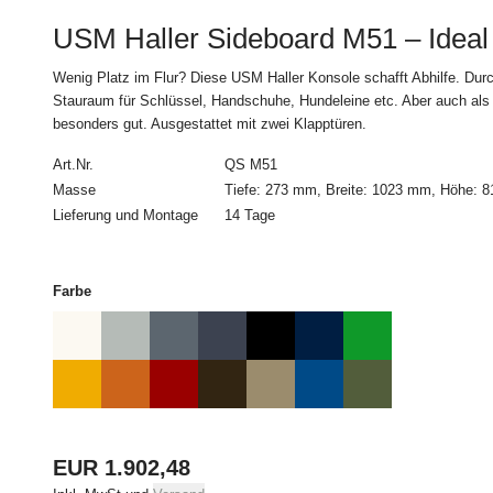
Dem Kunden steht ein
USM Haller Sideboard M51 – Ideal 
§1 Abs. 2 Satz 2 zu:
Wenig Platz im Flur? Diese USM Haller Konsole schafft Abhilfe. Dur
***Widerrufsbelehrung
Stauraum für Schlüssel, Handschuhe, Hundeleine etc. Aber auch als 
besonders gut. Ausgestattet mit zwei Klapptüren.
Widerrufsrecht
Art.Nr.
QS M51
Masse
Tiefe: 273 mm, Breite: 1023 mm, Höhe: 
Sie habe das Recht, 
Lieferung und Montage
14 Tage
Das Widerrufsfrist be
nicht Beförderer ist,
müssen Sie uns mittels
Farbe
Mail) über Ihren Ents
Widerrufsformular
verw
reicht es aus, dass Si
absenden.
Der Widerruf ist zu ri
EUR 1.902,48
USM U. Schärer Söh