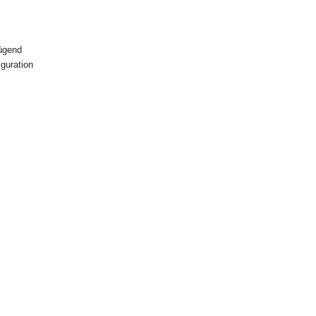
u Art. 246a
nügend
guration
.
er, der
uszuüben,
 oder E-
Muster-
rrufsfrist
fsfrist