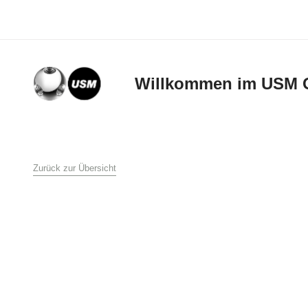
Willkommen im USM 
AGB
Zurück zur Übersicht
USM U. Schärer Söh
1. Allgemeines
Diese Verkaufs- und L
Schärer Söhne GmbH 
Bestellung an USM U.
Lieferbedingungen auf