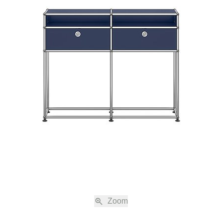
nabreden zu den jeweils gültigen Verkaufs- und Lieferbedingungen, einschli
immung, sind nur gültig, wenn sie schriftlich vereinbart sind.
ne Shop auf www.usm.com sind freibleibend. Die Bestellung eines USM Produk
s eines Kaufvertrags gemäss diesen Verkaufs- und Lieferbedingungen mit 
(„USM“).
en nach Absendung der Bestellung eine automatische Auftragsbestätigung z
Bestellung noch einmal aufgeführt werden. Der Kaufvertrag kommt erst durch d
bestätigung von USM und allein mit USM zustande. Die Auftragsbestätigung be
 auch elektronisch übermittelt werden.
g der Auftragsbestätigung sind nur mit schriftlicher oder elektronisch übermi
öglich. Die Angebote im Online Shop werden nur in haushaltsüblichen Men
nd pro Produkt bei mehreren Bestellungen verkauft.
Zoom