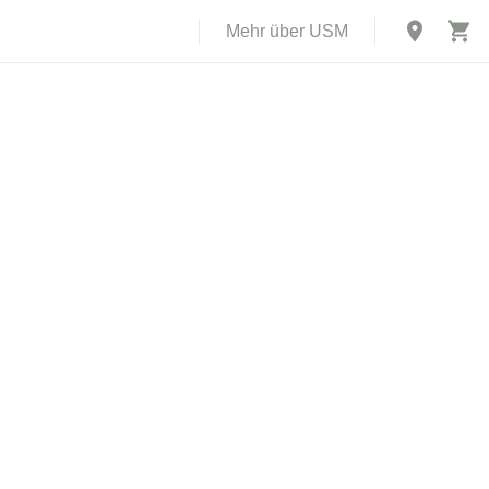
Mehr über USM
X
rch USM U.
abe einer
 und