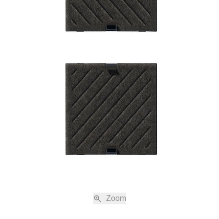
nabreden zu den jeweils gültigen Verkaufs- und Lieferbedingungen, einschli
immung, sind nur gültig, wenn sie schriftlich vereinbart sind.
ne Shop auf www.usm.com sind freibleibend. Die Bestellung eines USM Produk
s eines Kaufvertrags gemäss diesen Verkaufs- und Lieferbedingungen mit 
(„USM“).
en nach Absendung der Bestellung eine automatische Auftragsbestätigung z
Bestellung noch einmal aufgeführt werden. Der Kaufvertrag kommt erst durch d
bestätigung von USM und allein mit USM zustande. Die Auftragsbestätigung be
 auch elektronisch übermittelt werden.
g der Auftragsbestätigung sind nur mit schriftlicher oder elektronisch übermi
öglich. Die Angebote im Online Shop werden nur in haushaltsüblichen Men
nd pro Produkt bei mehreren Bestellungen verkauft.
Zoom