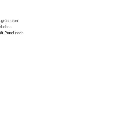
u Art. 246a
n grösseren
schoben
ft Panel nach
.
er, der
uszuüben,
 oder E-
Muster-
rrufsfrist
fsfrist