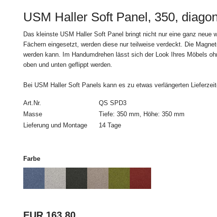
Dem Kunden steht ein
USM Haller Soft Panel, 350, diagon
§1 Abs. 2 Satz 2 zu:
Das kleinste USM Haller Soft Panel bringt nicht nur eine ganz neue w
***Widerrufsbelehrung
Fächern eingesetzt, werden diese nur teilweise verdeckt. Die Magnet
werden kann. Im Handumdrehen lässt sich der Look Ihres Möbels oh
Widerrufsrecht
oben und unten geflippt werden.
Sie habe das Recht, 
Bei USM Haller Soft Panels kann es zu etwas verlängerten Lieferzei
Art.Nr.
QS SPD3
Das Widerrufsfrist be
nicht Beförderer ist,
Masse
Tiefe: 350 mm, Höhe: 350 mm
müssen Sie uns mittels
Lieferung und Montage
14 Tage
Mail) über Ihren Ents
Widerrufsformular
verw
reicht es aus, dass Si
Farbe
absenden.
Der Widerruf ist zu ri
USM U. Schärer Söh
EUR 163,80