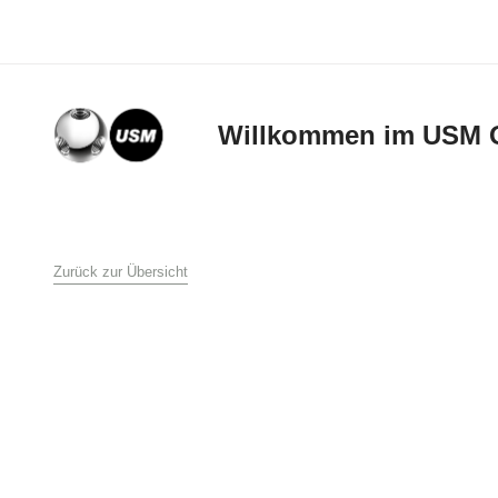
Willkommen im USM 
AGB
Zurück zur Übersicht
USM U. Schärer Söh
1. Allgemeines
Diese Verkaufs- und L
Schärer Söhne GmbH 
Bestellung an USM U.
Lieferbedingungen auf