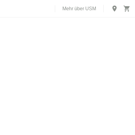
Mehr über USM
X
rch USM U.
abe einer
 und