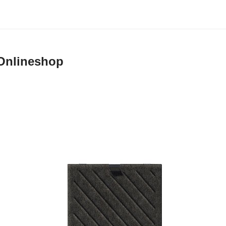
Onlineshop
ne GmbH, Bühl
ieferbedingungen gelten für den Verkauf und die Lieferung von Produkten du
an Endkunden in Deutschland im Online Shop auf www.usm.com. Durch Aufg
 Schärer Söhne GmbH erklären Sie sich mit der Anwendung dieser Verkaufs-
 Ihre Bestellung einverstanden.