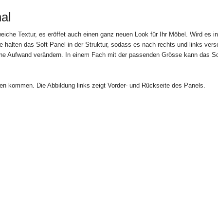
 Widerrufsrecht gemäß folgender Widerrufsbelehrung nach EGBGB Anlage 1 z
al
eiche Textur, es eröffet auch einen ganz neuen Look für Ihr Möbel. Wird es i
***
e halten das Soft Panel in der Struktur, sodass es nach rechts und links ver
ne Aufwand verändern. In einem Fach mit der passenden Grösse kann das So
binnen vierzehn Tagen ohne Angabe von Gründen diesen Vertrag zu widerrufen
ten kommen. Die Abbildung links zeigt Vorder- und Rückseite des Panels.
trägt vierzehn Tage ab dem Tag, an dem Sie oder ein von Ihnen benannter Dritt
 die letzte Ware in Besitz genommen haben bzw. hat. Um Ihr Widerrufsrecht a
 einer eindeutigen Erklärung (z.B. ein mit der Post versandter Brief, Telefax
chluss, diesen Vertrag zu widerrufen, informieren. Sie können dafür folgendes
enden, oder eine andere eindeutige Form der Erklärung. Zur Wahrung der Wide
e die Mitteilung über die Ausübung des Widerrufsrechts vor Ablauf der Widerru
chten an:
ne GmbH; Siemensstr. 4a; 77815 Bühl