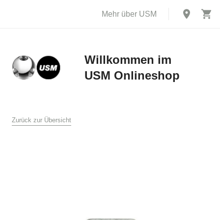
Mehr über USM
Willkommen im
USM Onlineshop
X
AGB
Zurück zur Übersicht
USM U. Schärer Söhne GmbH, Bühl
1. Allgemeines
Diese Verkaufs- und Lieferbedingungen gelten für den Verkauf
und die Lieferung von Produkten durch USM U. Schärer Söhne
GmbH an Endkunden in Deutschland im Online Shop auf
www.usm.com. Durch Aufgabe einer Bestellung an USM U.
Schärer Söhne GmbH erklären Sie sich mit der Anwendung
dieser Verkaufs- und Lieferbedingungen auf Ihre Bestellung