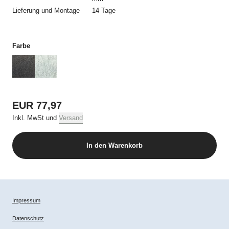
Lieferung und Montage
14 Tage
Änderungen nach Zugang der Auftragsbestätigung sind nur mit
schriftlicher oder elektronisch übermittelter Zustimmung von
USM möglich. Die Angebote im Online Shop werden nur in
haushaltsüblichen Mengen pro einzelne Bestellung und pro
Farbe
Produkt bei mehreren Bestellungen verkauft.
3. Widerrufsbelehrung
Dem Kunden steht ein Widerrufsrecht gemäß folgender
EUR 77,97
Widerrufsbelehrung nach EGBGB Anlage 1 zu Art. 246a §1 Abs.
2 Satz 2 zu:
Inkl. MwSt und
Versand
***Widerrufsbelehrung***
In den Warenkorb
Widerrufsrecht
Sie habe das Recht, binnen vierzehn Tagen ohne Angabe von
Gründen diesen Vertrag zu widerrufen.
Impressum
Das Widerrufsfrist beträgt vierzehn Tage ab dem Tag, an dem
Datenschutz
Sie oder ein von Ihnen benannter Dritter, der nicht Beförderer