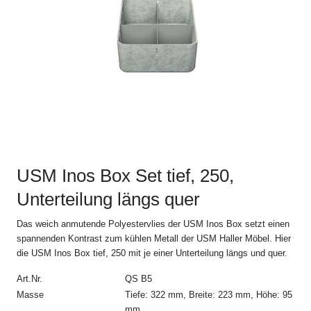
einverstanden.
Abweichungen und Nebenabreden zu den jeweils gültigen
Verkaufs- und Lieferbedingungen, einschliesslich der
Abänderung dieser Bestimmung, sind nur gültig, wenn sie
schriftlich vereinbart sind.
2. Bestellvorgang
Alle Angebote im Online Shop auf www.usm.com sind
freibleibend. Die Bestellung eines USM Produkts gilt als Angebot
zum Abschluss eines Kaufvertrags gemäss diesen Verkaufs-
USM Inos Box Set tief, 250,
und Lieferbedingungen mit der USM U. Schärer Söhne GmbH
(„USM“).
Unterteilung längs quer
USM schickt dem Kunden nach Absendung der Bestellung eine
Das weich anmutende Polyestervlies der USM Inos Box setzt einen
automatische Auftragsbestätigung zu, in der die Einzelheiten der
spannenden Kontrast zum kühlen Metall der USM Haller Möbel. Hier
Bestellung noch einmal aufgeführt werden. Der Kaufvertrag
die USM Inos Box tief, 250 mit je einer Unterteilung längs und quer.
kommt erst durch die schriftliche Auftragsbestätigung von USM
und allein mit USM zustande. Die Auftragsbestätigung bedarf
Art.Nr.
QS B5
keiner Unterschrift und kann auch elektronisch übermittelt
Masse
Tiefe: 322 mm, Breite: 223 mm, Höhe: 95
werden.
mm