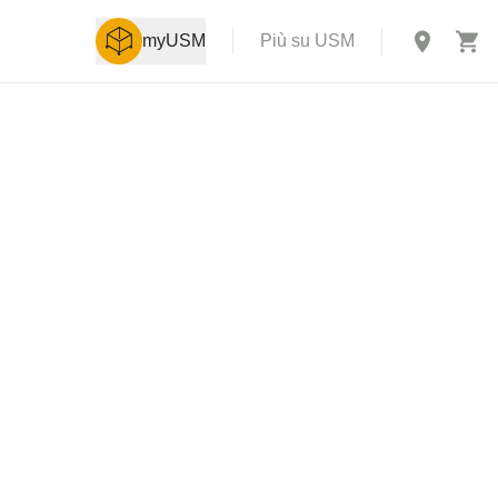
myUSM
Più su USM
X
i ai clienti
AG