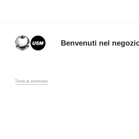
Benvenuti nel negozi
Termini e con
Torna al sommario
USM U. Schärer Söhn
1. Ambito di vali
Queste Condizioni di V
finali con sede in Ita
www.usm.com. L’effett
comporta la completa 