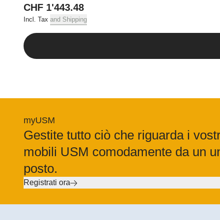
CHF 1'443.48
Incl. Tax
and Shipping
6. Trasferimento 
Con la consegna della m
Fino al completo pagam
7. Garanzia
Il periodo di garanzia
questi vizi la USM pre
myUSM
Gestite tutto ciò che riguarda i vostr
al momento della cons
completezza e la manc
mobili USM comodamente da un u
iscritto entro otto gio
l’uso della consueta 
posto.
per iscritto entro otto
Registrati ora
prodotti USM sono da co
In caso di vizi la USM 
difettose, se sostituir