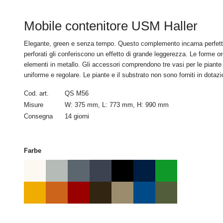
spedizione.
Mobile contenitore USM Haller
4. Condizioni d
I pagamenti relativi a 
Elegante, green e senza tempo. Questo complemento incarna perfetta
perforati gli conferiscono un effetto di grande leggerezza. Le forme or
elementi in metallo. Gli accessori comprendono tre vasi per le piante d
5. Consegna
uniforme e regolare. Le piante e il substrato non sono forniti in dotazi
La consegna avviene all’
Cod. art.
QS M56
disponibilità di merce
Eventuali ritardi nella
Misure
W: 375 mm, L: 773 mm, H: 990 mm
risarcimento danni. Su
Consegna
14 giorni
sono da attribuire all
consegna nella misura 
Farbe
Prima della spedizione
precisione la data del
Qualora non sia possib
d’ingresso, la porta di
sebbene la data di con
carico di tutti i costi