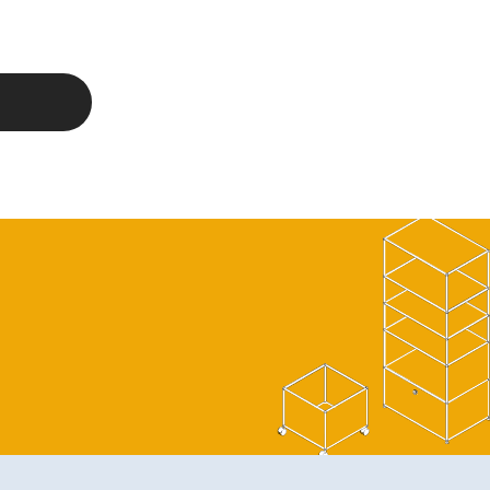
segna. Per
e la
tati per
bili con
 comunicati
ini, i
le parti
ine o la