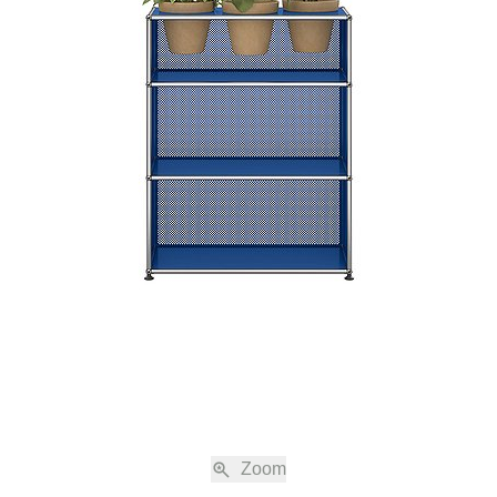
essorie verbali inerenti alle Condizioni di Vendita e di Consegna vigenti, incl
a clausola, sono valide solo se concordate per iscritto.
ordine
nti nell’Online Shop all’indirizzo www.usm.com non sono impegnative. L’ordine 
e richiesta di conclusione di un contratto di vendita con la USM U. Schäre
 presenti Condizioni di Vendita e di Consegna. Una volta inoltrato l’ordine, US
’ordine automatica nella quale vengono elencati ancora una volta i dettagli dell
dita viene in essere con la conferma d’ordine scritta da parte di USM e solta
dine non necessita la firma e può essere trasmessa anche elettronicamente
ccessive all’invio della conferma d’ordine sono possibili solo con l’approvazi
o inviata elettronicamente. Le offerte nell’Online Shop vengono vendute escl
risponda agli ordini al dettaglio, sia nel caso di un singolo ordine che in più or
rodotto.
i di spedizione
Zoom
mprensivi del tasso d’IVA vigente, e, se non specificato diversamente, dei cost