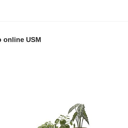
o online USM
dizioni
e AG, Münsingen
dità
endita e di Consegna vengono applicate alla vendita e alla consegna di prodott
lia che la USM U. Schärer Söhne AG attua tramite l’Online Shop all’indirizzo
uazione di un ordine d’acquisto da parte Vostra alla USM U. Schärer Söhne 
accettazione delle presenti Condizioni di Vendita e di Consegna.