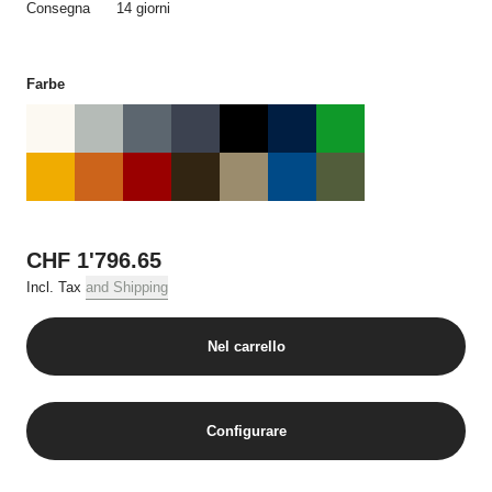
sono possibili solo con l’approvazione della USM in forma scritta
Consegna
14 giorni
o inviata elettronicamente. Le offerte nell’Online Shop vengono
vendute esclusivamente in una quantità che corrisponda agli
ordini al dettaglio, sia nel caso di un singolo ordine che in più
Farbe
ordini riguardanti il singolo prodotto.
3. Prezzi e costi di spedizione
Tutti i prezzi sono comprensivi del tasso d’IVA vigente, e, se non
specificato diversamente, dei costi di spedizione.
4. Condizioni di pagamento
CHF 1'796.65
I pagamenti relativi a tutti gli ordini devono essere effettuati
Incl. Tax
and Shipping
prima della consegna tramite carta di credito.
Nel carrello
5. Consegna
La consegna avviene all’indirizzo italiano fornito dal Cliente. I dati
forniti nell’Online Shop relativi alla disponibilità di merce e ai
tempi di consegna non costituiscono termini di consegna
Configurare
vincolanti o garantiti. Eventuali ritardi nella consegna non danno
diritto al Cliente di rifiutare la consegna o di pretendere alcun
risarcimento danni. Sussiste il diritto di recesso unicamente nel