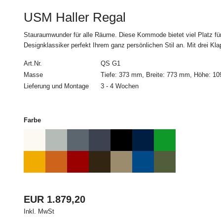
4. Zahlungsbed
USM Haller Regal
Alle Bestellungen müs
Stauraumwunder für alle Räume. Diese Kommode bietet viel Platz für Di
Designklassiker perfekt Ihrem ganz persönlichen Stil an. Mit drei Kla
5. Lieferung
Art.Nr.
QS G1
Die Lieferung erfolgt
zu Verfügbarkeit und L
Masse
Tiefe: 373 mm, Breite: 773 mm, Höhe: 1
Lieferverzögerungen 
Lieferung und Montage
3 - 4 Wochen
Schadenersatz. Ein Rü
Teillieferungen sind 
zumutbar sind.
Farbe
Der Besteller wird vo
genauen Lieferzeitpu
Soweit eine Lieferung 
Haustür oder den Trep
angegebenen Lieferadr
EUR 1.879,20
angekündigt wurde, trä
Inkl. MwSt