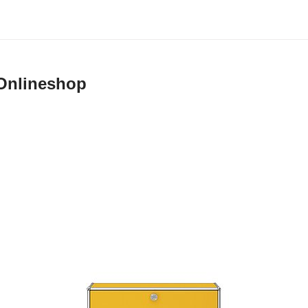
Onlineshop
 und Lieferbedingungen für den USM Online Shop
e AG, Münsingen
ieferbedingungen gelten für den Verkauf und die Lieferung von Produkten du
Endkunden in der Schweiz im Online Shop auf www.usm.com. Durch Aufgabe
 Schärer Söhne AG erklären Sie sich mit der Anwendung dieser Verkaufs- un