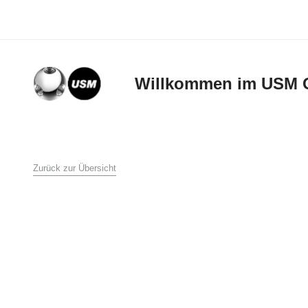
Willkommen im USM 
AGB
Zurück zur Übersicht
Allgemeine Verkaufs-
USM U. Schärer Söhn
1. Allgemeines
Diese Verkaufs- und L
Schärer Söhne AG an 
Bestellung an USM U.