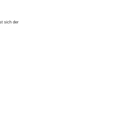
st sich der
nline Shop
fer
ert, um den
ngangstür,
ihm
sener Frist