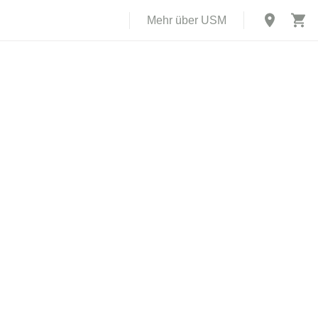
Mehr über USM
X
rch USM U.
 einer
d