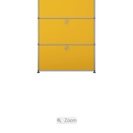
 Ihre Bestellung einverstanden.
nabreden zu den jeweils gültigen Verkaufs- und Lieferbedingungen, einschli
immung, sind nur gültig, wenn sie schriftlich vereinbart sind.
ng
ne Shop auf www.usm.com sind freibleibend. Die Bestellung eines USM Produk
s eines Kaufvertrags gemäss diesen Verkaufs- und Lieferbedingungen mit 
USM“).
en nach Absendung der Bestellung eine automatische Auftragsbestätigung z
Bestellung noch einmal aufgeführt werden. Der Kaufvertrag kommt erst durch d
bestätigung von USM und allein mit USM zustande. Die Auftragsbestätigung be
 auch elektronisch übermittelt werden.
ersandkosten
 die jeweilige geltende Mehrwertsteuer und, sofern nicht anders erwähnt, die 
Zoom