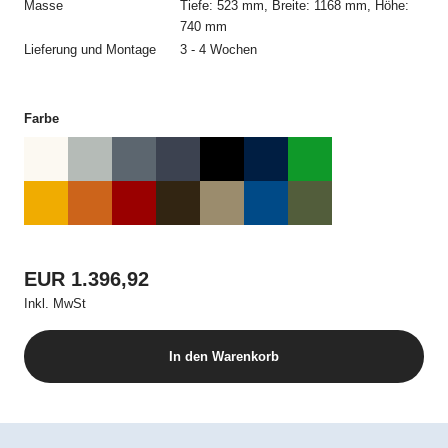
Masse
Tiefe: 523 mm, Breite: 1168 mm, Höhe:
keiner Unterschrift und kann auch elektronisch übermittelt
740 mm
werden.
Lieferung und Montage
3 - 4 Wochen
3. Preise und Versandkosten
Alle Preise beinhalten die jeweilige geltende Mehrwertsteuer
Farbe
und, sofern nicht anders erwähnt, die Kosten für die Lieferung.
4. Zahlungsbedingungen
Alle Bestellungen müssen vor Auslieferung per Kreditkarte
bezahlt werden.
EUR 1.396,92
5. Lieferung
Inkl. MwSt
Die Lieferung erfolgt an die vom Besteller angegebene
Lieferadresse in der Schweiz. Angaben im Online Shop zu
Verfügbarkeit und Lieferfristen stellen keine verbindlichen oder
In den Warenkorb
garantierten Liefertermine dar. Lieferverzögerungen berechtigen
weder zur Annahmeverweigerung noch zur Geltendmachung
von Schadenersatz. Ein Rücktrittsrecht besteht nur, wenn USM
die Lieferverzögerung zu vertreten hat. Teillieferungen sind
zulässig und berechtigen nicht zur Annahmeverweigerung,