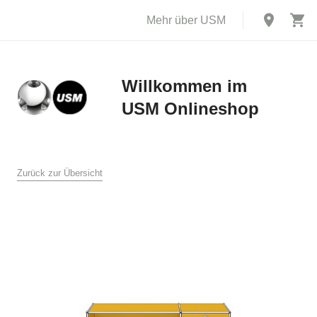
Mehr über USM
Willkommen im
USM Onlineshop
X
AGB
Zurück zur Übersicht
Allgemeine Verkaufs- und Lieferbedingungen für den USM
Online Shop
USM U. Schärer Söhne AG, Münsingen
1. Allgemeines
Diese Verkaufs- und Lieferbedingungen gelten für den Verkauf
und die Lieferung von Produkten durch USM U. Schärer Söhne
AG an Endkunden in der Schweiz im Online Shop auf