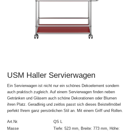
www.usm.com. Durch Aufgabe einer Bestellung an USM U.
Schärer Söhne AG erklären Sie sich mit der Anwendung dieser
Verkaufs- und Lieferbedingungen auf Ihre Bestellung
einverstanden.
Abweichungen und Nebenabreden zu den jeweils gültigen
Verkaufs- und Lieferbedingungen, einschliesslich der
Abänderung dieser Bestimmung, sind nur gültig, wenn sie
schriftlich vereinbart sind.
2. Bestellvorgang
USM Haller Servierwagen
Alle Angebote im Online Shop auf www.usm.com sind
freibleibend. Die Bestellung eines USM Produkts gilt als Angebot
zum Abschluss eines Kaufvertrags gemäss diesen Verkaufs-
Ein Servierwagen ist nicht nur ein schönes Dekoelement sondern
und Lieferbedingungen mit der USM U. Schärer Söhne AG
auch praktisch zugleich. Auf einem Servierwagen finden neben
(„USM“).
Getränken und Gläsern auch schöne Dekorationen oder Blumen
ihren Platz. Geradlinig und zeitlos passt sich dieses Beistellmöbel
USM schickt dem Kunden nach Absendung der Bestellung eine
perfekt Ihrem ganz persönlichen Stil an. Mit einem Griff und Rollen.
automatische Auftragsbestätigung zu, in der die Einzelheiten der
Bestellung noch einmal aufgeführt werden. Der Kaufvertrag
Art.Nr.
QS L
kommt erst durch die schriftliche Auftragsbestätigung von USM
Masse
Tiefe: 523 mm, Breite: 773 mm, Höhe:
und allein mit USM zustande. Die Auftragsbestätigung bedarf