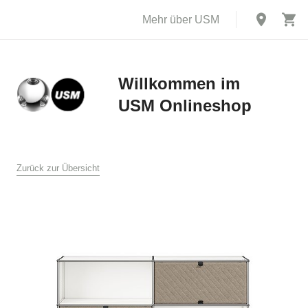
Mehr über USM
Willkommen im
USM Onlineshop
X
AGB
Zurück zur Übersicht
Allgemeine Verkaufs- und Lieferbedingungen für den USM
Online Shop
USM U. Schärer Söhne AG, Münsingen
1. Allgemeines
Diese Verkaufs- und Lieferbedingungen gelten für den Verkauf
und die Lieferung von Produkten durch USM U. Schärer Söhne