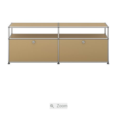
 Ihre Bestellung einverstanden.
nabreden zu den jeweils gültigen Verkaufs- und Lieferbedingungen, einschli
immung, sind nur gültig, wenn sie schriftlich vereinbart sind.
ng
ne Shop auf www.usm.com sind freibleibend. Die Bestellung eines USM Produk
s eines Kaufvertrags gemäss diesen Verkaufs- und Lieferbedingungen mit 
USM“).
en nach Absendung der Bestellung eine automatische Auftragsbestätigung z
Bestellung noch einmal aufgeführt werden. Der Kaufvertrag kommt erst durch d
bestätigung von USM und allein mit USM zustande. Die Auftragsbestätigung be
 auch elektronisch übermittelt werden.
ersandkosten
 die jeweilige geltende Mehrwertsteuer und, sofern nicht anders erwähnt, die 
Zoom