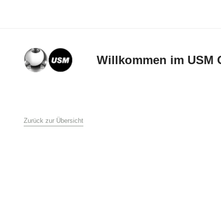
Willkommen im USM 
AGB
Zurück zur Übersicht
Allgemeine Verkaufs-
USM U. Schärer Söhn
1. Allgemeines
Diese Verkaufs- und L
Schärer Söhne AG an 
Bestellung an USM U.