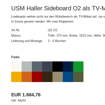
4. Zahlungsbed
USM Haller Sideboard O2 als TV-
Alle Bestellungen müs
Lowboards werten nicht nur den Wohnbereich als TV-Möbel auf, sie 
in Szene gesetzt werden. Mit zwei Klapptüren.
5. Lieferung
Art.Nr.
QS O2
Die Lieferung erfolgt
zu Verfügbarkeit und L
Masse
Tiefe: 373 mm, Breite: 1523 mm, Höhe: 
Lieferverzögerungen 
Lieferung und Montage
3 - 4 Wochen
Schadenersatz. Ein Rü
Teillieferungen sind 
zumutbar sind.
Farbe
Der Besteller wird vo
genauen Lieferzeitpu
Soweit eine Lieferung 
Haustür oder den Trep
angegebenen Lieferadr
EUR 1.684,76
angekündigt wurde, trä
Inkl. MwSt