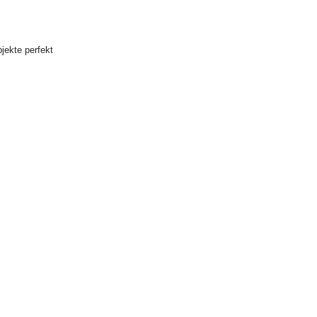
jekte perfekt
nline Shop
fer
ert, um den
ngangstür,
ihm
sener Frist