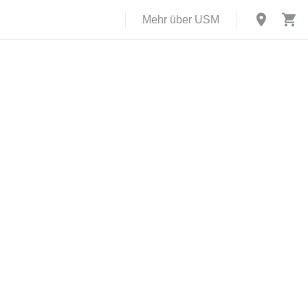
Mehr über USM
X
rch USM U.
 einer
d