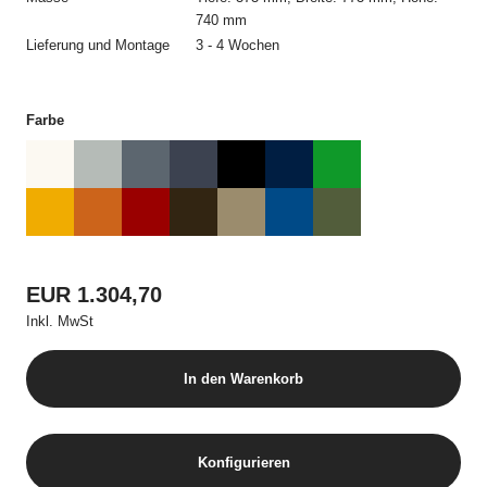
und allein mit USM zustande. Die Auftragsbestätigung bedarf
740 mm
keiner Unterschrift und kann auch elektronisch übermittelt
Lieferung und Montage
3 - 4 Wochen
werden.
3. Preise und Versandkosten
Farbe
Alle Preise beinhalten die jeweilige geltende Mehrwertsteuer
und, sofern nicht anders erwähnt, die Kosten für die Lieferung.
4. Zahlungsbedingungen
Alle Bestellungen müssen vor Auslieferung per Kreditkarte
bezahlt werden.
EUR 1.304,70
5. Lieferung
Inkl. MwSt
Die Lieferung erfolgt an die vom Besteller angegebene
Lieferadresse in der Schweiz. Angaben im Online Shop zu
In den Warenkorb
Verfügbarkeit und Lieferfristen stellen keine verbindlichen oder
garantierten Liefertermine dar. Lieferverzögerungen berechtigen
weder zur Annahmeverweigerung noch zur Geltendmachung
von Schadenersatz. Ein Rücktrittsrecht besteht nur, wenn USM
Konfigurieren
die Lieferverzögerung zu vertreten hat. Teillieferungen sind