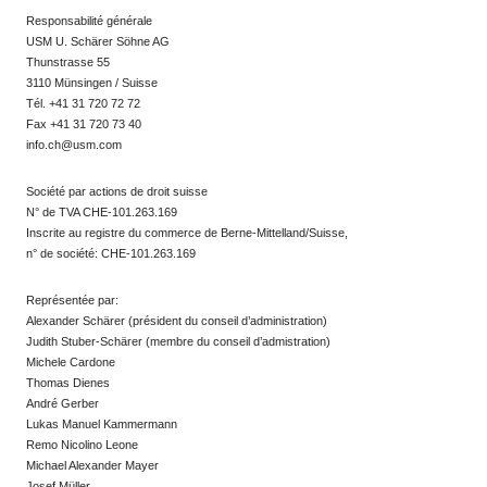
Responsabilité générale
USM U. Schärer Söhne AG
Thunstrasse 55
3110 Münsingen / Suisse
Tél. +41 31 720 72 72
Fax +41 31 720 73 40
info.ch@usm.com
Société par actions de droit suisse
N° de TVA CHE-101.263.169
Inscrite au registre du commerce de Berne-Mittelland/Suisse,
n° de société: CHE-101.263.169
Représentée par:
Alexander Schärer (président du conseil d’administration)
Judith Stuber-Schärer (membre du conseil d’admistration)
Michele Cardone
Thomas Dienes
André Gerber
Lukas Manuel Kammermann
Remo Nicolino Leone
Michael Alexander Mayer
Josef Müller