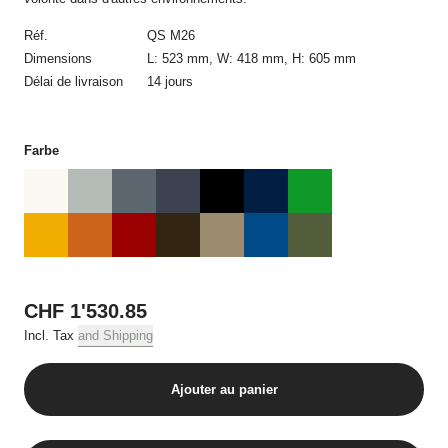
confirmation de commande automatique dans laquelle figurent
les détails de la commande. Le contrat de vente n’est établi
Réf.
QS M26
qu’avec la confirmation de commande écrite d’USM et
Dimensions
L: 523 mm, W: 418 mm, H: 605 mm
uniquement avec USM. La confirmation de commande ne
Délai de livraison
14 jours
nécessite pas d’être signée et peut aussi être transmise par
voie électronique.
Toute modification de la commande après réception de la
Farbe
confirmation de commande requiert obligatoirement l’accord
écrit par courrier postal ou électronique d’USM. Les offres sur la
boutique en ligne USM sont réservées uniquement à la vente
dans des quantités usuelles pour un foyer, par commande, et
par produit en cas de plusieurs commandes.
3. Prix et frais d‘expédition
CHF 1'530.85
Tous les prix incluent la tva applicable et, sauf indication
Incl. Tax
and Shipping
contraire, les frais de livraison.
4. Conditions de paiement
Ajouter au panier
Toutes les commandes doivent être réglées avant la livraison
par carte de crédit.