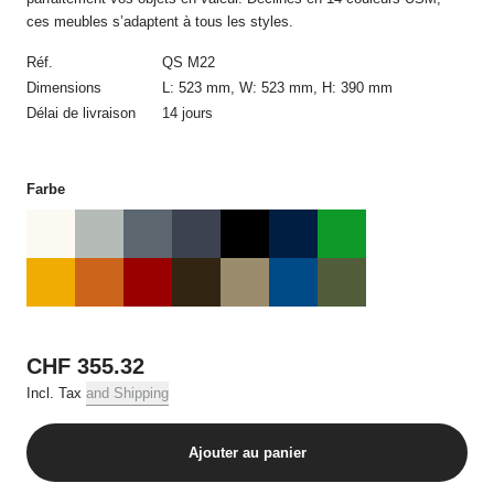
confirmation de commande automatique dans laquelle figurent
ces meubles s’adaptent à tous les styles.
les détails de la commande. Le contrat de vente n’est établi
qu’avec la confirmation de commande écrite d’USM et
Réf.
QS M22
uniquement avec USM. La confirmation de commande ne
Dimensions
L: 523 mm, W: 523 mm, H: 390 mm
nécessite pas d’être signée et peut aussi être transmise par
Délai de livraison
14 jours
voie électronique.
Toute modification de la commande après réception de la
confirmation de commande requiert obligatoirement l’accord
Farbe
écrit par courrier postal ou électronique d’USM. Les offres sur la
boutique en ligne USM sont réservées uniquement à la vente
dans des quantités usuelles pour un foyer, par commande, et
par produit en cas de plusieurs commandes.
3. Prix et frais d‘expédition
Tous les prix incluent la tva applicable et, sauf indication
CHF 355.32
contraire, les frais de livraison.
Incl. Tax
and Shipping
4. Conditions de paiement
Ajouter au panier
Toutes les commandes doivent être réglées avant la livraison
par carte de crédit.