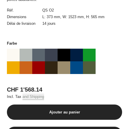
confirmation de commande automatique dans laquelle figurent
les détails de la commande. Le contrat de vente n’est établi
Réf.
QS O2
qu’avec la confirmation de commande écrite d’USM et
Dimensions
L: 373 mm, W: 1523 mm, H: 565 mm
uniquement avec USM. La confirmation de commande ne
Délai de livraison
14 jours
nécessite pas d’être signée et peut aussi être transmise par
voie électronique.
Toute modification de la commande après réception de la
Farbe
confirmation de commande requiert obligatoirement l’accord
écrit par courrier postal ou électronique d’USM. Les offres sur la
boutique en ligne USM sont réservées uniquement à la vente
dans des quantités usuelles pour un foyer, par commande, et
par produit en cas de plusieurs commandes.
3. Prix et frais d‘expédition
CHF 1'568.14
Tous les prix incluent la tva applicable et, sauf indication
Incl. Tax
and Shipping
contraire, les frais de livraison.
4. Conditions de paiement
Ajouter au panier
Toutes les commandes doivent être réglées avant la livraison
par carte de crédit.