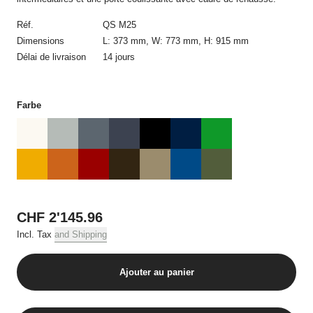
confirmation de commande automatique dans laquelle figurent
les détails de la commande. Le contrat de vente n’est établi
Réf.
QS M25
qu’avec la confirmation de commande écrite d’USM et
Dimensions
L: 373 mm, W: 773 mm, H: 915 mm
uniquement avec USM. La confirmation de commande ne
Délai de livraison
14 jours
nécessite pas d’être signée et peut aussi être transmise par
voie électronique.
Toute modification de la commande après réception de la
Farbe
confirmation de commande requiert obligatoirement l’accord
écrit par courrier postal ou électronique d’USM. Les offres sur la
boutique en ligne USM sont réservées uniquement à la vente
dans des quantités usuelles pour un foyer, par commande, et
par produit en cas de plusieurs commandes.
3. Prix et frais d‘expédition
CHF 2'145.96
Tous les prix incluent la tva applicable et, sauf indication
Incl. Tax
and Shipping
contraire, les frais de livraison.
4. Conditions de paiement
Ajouter au panier
Toutes les commandes doivent être réglées avant la livraison
par carte de crédit.