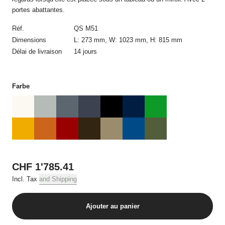
confirmation de commande automatique dans laquelle figurent
portes abattantes.
les détails de la commande. Le contrat de vente n’est établi
qu’avec la confirmation de commande écrite d’USM et
Réf.
QS M51
uniquement avec USM. La confirmation de commande ne
Dimensions
L: 273 mm, W: 1023 mm, H: 815 mm
nécessite pas d’être signée et peut aussi être transmise par
Délai de livraison
14 jours
voie électronique.
Toute modification de la commande après réception de la
confirmation de commande requiert obligatoirement l’accord
Farbe
écrit par courrier postal ou électronique d’USM. Les offres sur la
boutique en ligne USM sont réservées uniquement à la vente
dans des quantités usuelles pour un foyer, par commande, et
par produit en cas de plusieurs commandes.
3. Prix et frais d‘expédition
Tous les prix incluent la tva applicable et, sauf indication
CHF 1'785.41
contraire, les frais de livraison.
Incl. Tax
and Shipping
4. Conditions de paiement
Ajouter au panier
Toutes les commandes doivent être réglées avant la livraison
par carte de crédit.