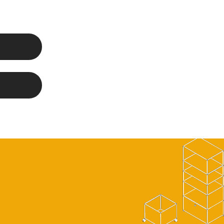
nir du
 porte
tacté à
e dans un
au
SM garantit
 USM livrés