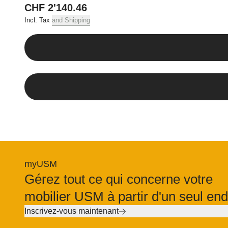
Le client sera contac
CHF 2'140.46
moment exact de la li
Incl. Tax
and Shipping
Si une commande ne peu
d’entrée, la porte de 
l’adresse de livraison
délai raisonnable, les 
6. Transfert de 
Le transfert de jouis
transporteur (fournisse
Tout produit livré res
myUSM
7. Garantie
Gérez tout ce qui concerne votre
Le délai de garantie p
mobilier USM à partir d'un seul endr
ses produits contre le
Inscrivez-vous maintenant
Le client doit vérifie