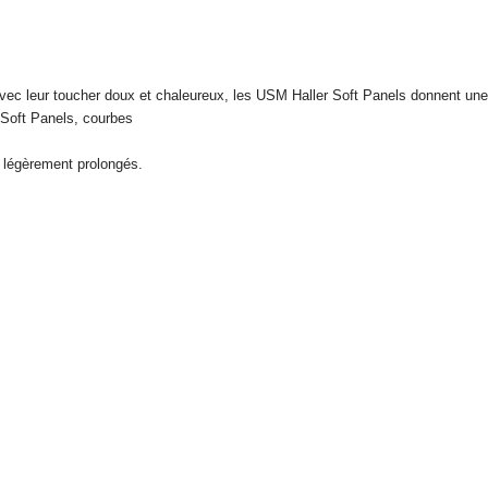
rrier postal ou électronique d’USM. Les offres sur la boutique en ligne USM so
 dans des quantités usuelles pour un foyer, par commande, et par produit en
.
 Avec leur toucher doux et chaleureux, les USM Haller Soft Panels donnent une
d‘expédition
 Soft Panels, courbes
la tva applicable et, sauf indication contraire, les frais de livraison.
e légèrement prolongés.
e paiement
oivent être réglées avant la livraison par carte de crédit.
tuée en Suisse, à l’adresse de livraison indiquée par le client au moment de la
tions mentionnées sur la boutique en ligne USM, concernant la disponibilité 
e représentent pas des dates de livraison fermes ou garanties. Les retards de l
fus de la livraison, ni à la réclamation de dommages-intérêts. Un droit d’annula
 le retard de livraison est imputable à USM. Des livraisons partielles sont a
n refus de livraison si elles sont raisonnables pour l’acheteur.