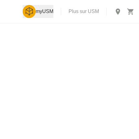
myUSM
Plus sur USM
X
aison des
boutique en