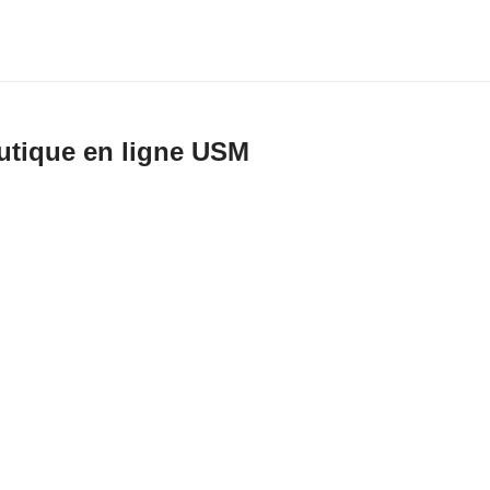
utique en ligne USM
énérales de vente
de ventes et de livraison pour la boutique en ligne USM
e AG, Münsingen
ns générales de vente et de livraison sont applicables pour la vente et la livr
té anonyme USM U. Schärer Söhne AG à des clients finaux en Suisse, sur la 