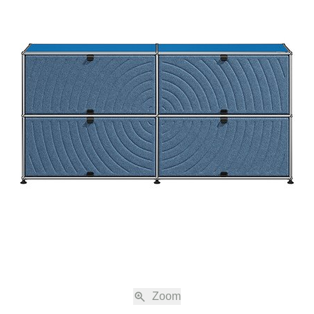
Lorsque vous passez une commande à la société USM U. Schäder und Söhn
nt l’application à votre commande de ces Conditions Générales de Ventes et
ute modification et tout avenant aux Conditions Générales de Vente et de Livr
ent être obligatoirement convenus par écrit, y compris l’éventuelle modificatio
ésentées sur la boutique en ligne www.usm.com sont sans engagement. La c
 considérée comme une offre en vue de conclure un contrat de vente confor
Générales de Vente et de Livraison avec la société USM U. Schärer Söhne A
commande, USM fait parvenir au client une confirmation de commande automat
détails de la commande. Le contrat de vente n’est établi qu’avec la confirmatio
M et uniquement avec USM. La confirmation de commande ne nécessite pas
tre transmise par voie électronique.
Zoom
 la commande après réception de la confirmation de commande requiert oblig