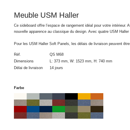
l’accord écrit par cou
uniquement à la vente
Meuble USM Haller
plusieurs commandes
Ce sideboard offre l’espace de rangement idéal pour votre intérieur.
3. Prix et frais 
nouvelle apparence au classique du design. Avec quatre USM Haller
Tous les prix incluent 
Pour les USM Haller Soft Panels, les délais de livraison peuvent êtr
4. Conditions d
Réf.
QS M68
Dimensions
L: 373 mm, W: 1523 mm, H: 740 mm
Toutes les commandes d
Délai de livraison
14 jours
5. Livraison
Farbe
La livraison est effec
commande. Les informa
délais de livraison, n
donnent droit ni au re
uniquement possible si
peuvent pas justifier u