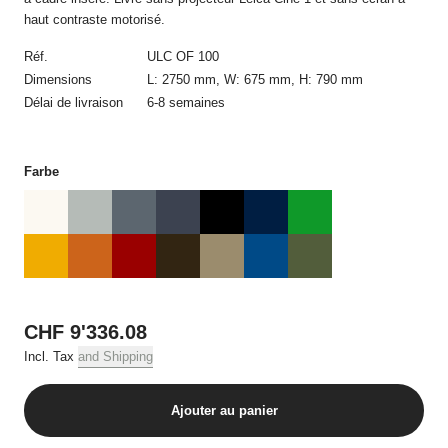
confirmation de commande automatique dans laquelle figurent
haut contraste motorisé.
les détails de la commande. Le contrat de vente n’est établi
qu’avec la confirmation de commande écrite d’USM et
Réf.
ULC OF 100
uniquement avec USM. La confirmation de commande ne
Dimensions
L: 2750 mm, W: 675 mm, H: 790 mm
nécessite pas d’être signée et peut aussi être transmise par
voie électronique.
Délai de livraison
6-8 semaines
Toute modification de la commande après réception de la
confirmation de commande requiert obligatoirement l’accord
Farbe
écrit par courrier postal ou électronique d’USM. Les offres sur la
boutique en ligne USM sont réservées uniquement à la vente
dans des quantités usuelles pour un foyer, par commande, et
par produit en cas de plusieurs commandes.
3. Prix et frais d‘expédition
Tous les prix incluent la tva applicable et, sauf indication
CHF 9'336.08
contraire, les frais de livraison.
Incl. Tax
and Shipping
4. Conditions de paiement
Ajouter au panier
Toutes les commandes doivent être réglées avant la livraison
par carte de crédit.