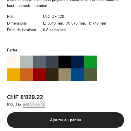
confirmation de commande automatique dans laquelle figurent
haut contraste motorisé.
les détails de la commande. Le contrat de vente n’est établi
qu’avec la confirmation de commande écrite d’USM et
Réf.
ULC OF 120
uniquement avec USM. La confirmation de commande ne
Dimensions
L: 3040 mm, W: 675 mm, H: 740 mm
nécessite pas d’être signée et peut aussi être transmise par
voie électronique.
Délai de livraison
6-8 semaines
Toute modification de la commande après réception de la
confirmation de commande requiert obligatoirement l’accord
Farbe
écrit par courrier postal ou électronique d’USM. Les offres sur la
boutique en ligne USM sont réservées uniquement à la vente
dans des quantités usuelles pour un foyer, par commande, et
par produit en cas de plusieurs commandes.
3. Prix et frais d‘expédition
Tous les prix incluent la tva applicable et, sauf indication
CHF 8'829.22
contraire, les frais de livraison.
Incl. Tax
and Shipping
4. Conditions de paiement
Ajouter au panier
Toutes les commandes doivent être réglées avant la livraison
par carte de crédit.