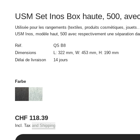
l’accord écrit par cou
uniquement à la vente
USM Set Inos Box haute, 500, avec 
plusieurs commandes
Utilisée pour les rangements (textiles, produits cosmétiques, jouets…)
3. Prix et frais 
USM Inos, modèle haut, 500 avec respectivement une séparation dans 
Tous les prix incluent 
Réf.
QS B8
Dimensions
L: 322 mm, W: 453 mm, H: 190 mm
4. Conditions d
Délai de livraison
14 jours
Toutes les commandes d
5. Livraison
Farbe
La livraison est effec
commande. Les informa
délais de livraison, n
donnent droit ni au re
uniquement possible si
CHF 118.39
peuvent pas justifier u
Incl. Tax
and Shipping
Le client sera contac