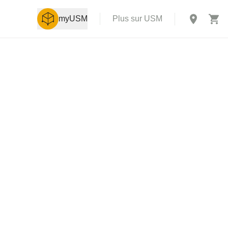
myUSM
Plus sur USM
X
aison des
boutique en