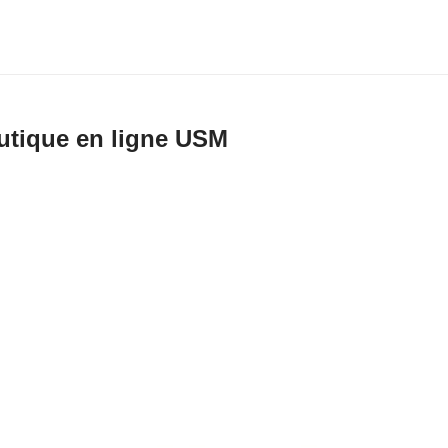
utique en ligne USM
énérales de vente
de ventes et de livraison pour la boutique en ligne USM
e AG, Münsingen
ns générales de vente et de livraison sont applicables pour la vente et la livr
té anonyme USM U. Schärer Söhne AG à des clients finaux en Suisse, sur la 