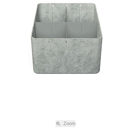
Lorsque vous passez une commande à la société USM U. Schäder und Söhn
nt l’application à votre commande de ces Conditions Générales de Ventes et
ute modification et tout avenant aux Conditions Générales de Vente et de Livr
ent être obligatoirement convenus par écrit, y compris l’éventuelle modificatio
ésentées sur la boutique en ligne www.usm.com sont sans engagement. La c
 considérée comme une offre en vue de conclure un contrat de vente confor
Générales de Vente et de Livraison avec la société USM U. Schärer Söhne A
commande, USM fait parvenir au client une confirmation de commande automat
détails de la commande. Le contrat de vente n’est établi qu’avec la confirmatio
M et uniquement avec USM. La confirmation de commande ne nécessite pas
tre transmise par voie électronique.
Zoom
 la commande après réception de la confirmation de commande requiert oblig